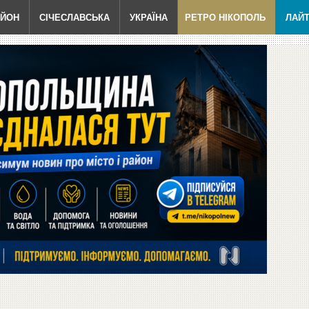
АЙОН
СІЧЕСЛАВСЬКА
УКРАЇНА
РЕТРО НІКОПОЛЬ
ЛАЙ