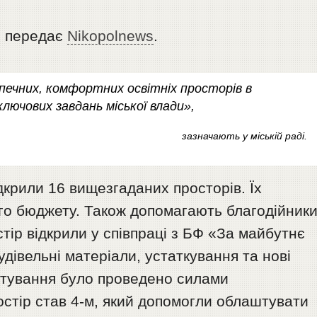
, передає
Nikopolnews
.
ечних, комфортних освітніх просторів в
лючових завдань міської влади»,
зазначають у міській раді.
ідкрили 16 вищезгаданих просторів. Їх
го бюджету. Також допомагають благодійники
тір відкрили у співпраці з БФ «За майбутнє
дівельні матеріали, устаткування та нові
аштування було проведено силами
остір став 4-м, який допомогли облаштувати