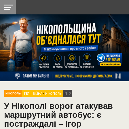
НІКОПОЛЬ
РАДІО
РАЙОН
СІЧЕСЛАВСЬКА
УКРАЇНА
РЕТРО
ЛАЙТ
УКРАЇНА
ДОПОМОГА
НІКОПОЛЬ
3
ТЕГ:
ВІЙНА
•
НІКОПОЛЬ
НІКОПОЛЬ
У Нікополі ворог атакував
маршрутний автобус: є
постраждалі – Ігор