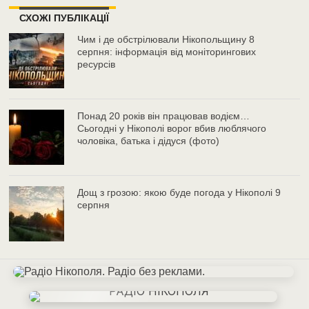
СХОЖІ ПУБЛІКАЦІЇ
Чим і де обстрілювали Нікопольщину 8
серпня: інформація від моніторингових
ресурсів
Понад 20 років він працював водієм…
Сьогодні у Нікополі ворог вбив люблячого
чоловіка, батька і дідуся (фото)
Дощ з грозою: якою буде погода у Нікополі 9
серпня