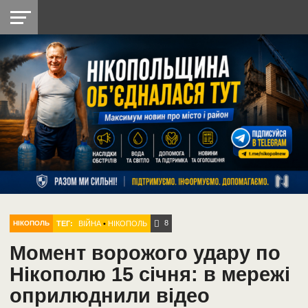
НІКОПОЛЬ
РАДІО
РАЙОН
СІЧЕСЛАВСЬКА
УКРАЇНА
РЕТРО
ЛАЙТ
УКРАЇНА
ДОПОМОГА
НІКОПОЛЬ
8
ТЕГ:
ВІЙНА
•
НІКОПОЛЬ
НІКОПОЛЬ
Момент ворожого удару по
Нікополю 15 січня: в мережі
оприлюднили відео