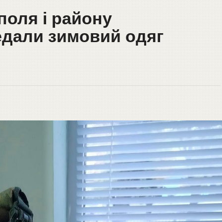
поля і району
едали зимовий одяг