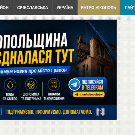
АЙОН
СІЧЕСЛАВСЬКА
УКРАЇНА
РЕТРО НІКОПОЛЬ
ЛАЙ