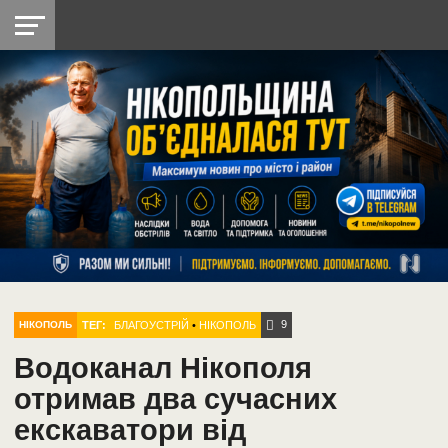
НІКОПОЛЬ
РАДІО
РАЙОН
СІЧЕСЛАВСЬКА
УКРАЇНА
РЕТРО
ЛАЙТ
УКРАЇНА
ДОПОМОГА
НІКОПОЛЬ
9
ТЕГ:
БЛАГОУСТРІЙ
•
НІКОПОЛЬ
НІКОПОЛЬ
Водоканал Нікополя
отримав два сучасних
екскаватори від