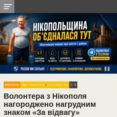
НІКОПОЛЬ
РАДІО
РАЙОН
СІЧЕСЛАВСЬКА
УКРАЇНА
РЕТРО
ЛАЙТ
УКРАЇНА
ДОПОМОГА
НІКОПОЛЬ
5
ТЕГ:
НІКОПОЛЬ
•
СУСПІЛЬСТВО
НІКОПОЛЬ
Волонтера з Нікополя
нагороджено нагрудним
знаком «За відвагу»