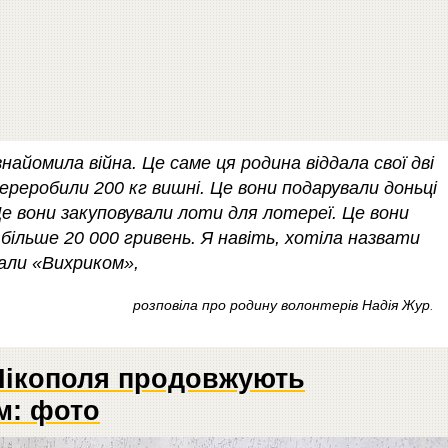
айомила війна. Це саме ця родина віддала свої дві
переробили 200 кг вишні. Це вони подарували доньці
Це вони закуповували лоти для лотереї. Це вони
більше 20 000 гривень. Я навіть, хотіла назвати
али «Вихриком»,
розповіла про родину волонтерів Надія Жур
.
 Нікополя продовжують
м: фото