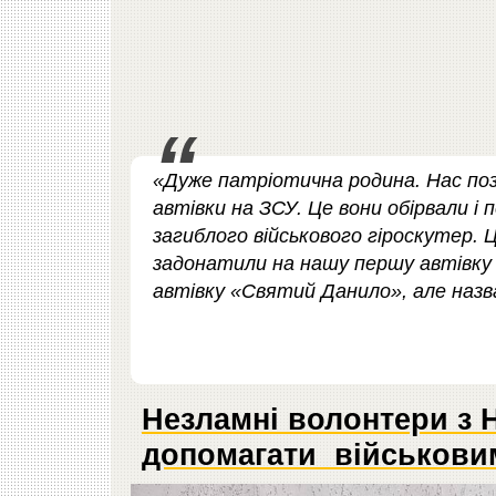
«Дуже патріотична родина. Нас позн
автівки на ЗСУ. Це вони обірвали і 
загиблого військового гіроскутер. 
задонатили на нашу першу автівку 
автівку «Святий Данило», але назв
Незламні волонтери з
допомагати військови