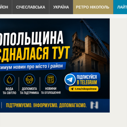
АЙОН
СІЧЕСЛАВСЬКА
УКРАЇНА
РЕТРО НІКОПОЛЬ
ЛАЙ