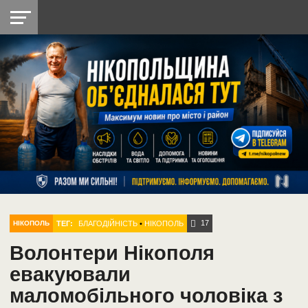
НІКОПОЛЬ
РАДІО
РАЙОН
СІЧЕСЛАВСЬКА
УКРАЇНА
РЕТРО
ЛАЙТ
УКРАЇНА
ДОПОМОГА
НІКОПОЛЬ
17
ТЕГ:
БЛАГОДІЙНІСТЬ
•
НІКОПОЛЬ
НІКОПОЛЬ
Волонтери Нікополя
евакуювали
маломобільного чоловіка з