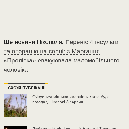
Ще новини Нікополя:
Переніс 4 інсульти
та операцію на серці: з Марганця
«Проліска» евакуювала маломобільного
чоловіка
СХОЖІ ПУБЛІКАЦІЇ
Очікується мінлива хмарність: якою буде
погода у Нікополі 8 серпня
Любила свій дім і сад…. У Нікополі 7 серпня