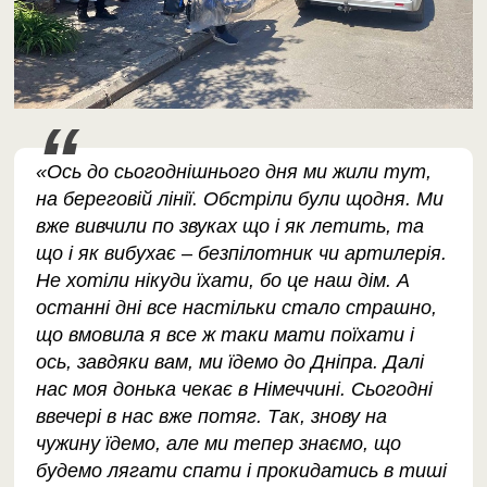
«Ось до сьогоднішнього дня ми жили тут,
на береговій лінії. Обстріли були щодня. Ми
вже вивчили по звуках що і як летить, та
що і як вибухає – безпілотник чи артилерія.
Не хотіли нікуди їхати, бо це наш дім. А
останні дні все настільки стало страшно,
що вмовила я все ж таки мати поїхати і
ось, завдяки вам, ми їдемо до Дніпра. Далі
нас моя донька чекає в Німеччині. Сьогодні
ввечері в нас вже потяг. Так, знову на
чужину їдемо, але ми тепер знаємо, що
будемо лягати спати і прокидатись в тиші