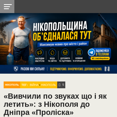
НІКОПОЛЬ
РАДІО
РАЙОН
СІЧЕСЛАВСЬКА
УКРАЇНА
РЕТРО
ЛАЙТ
УКРАЇНА
ДОПОМОГА
НІКОПОЛЬ
5
ТЕГ:
ВІЙНА
•
НІКОПОЛЬ
НІКОПОЛЬ
«Вивчили по звуках що і як
летить»: з Нікополя до
Дніпра «Проліска»