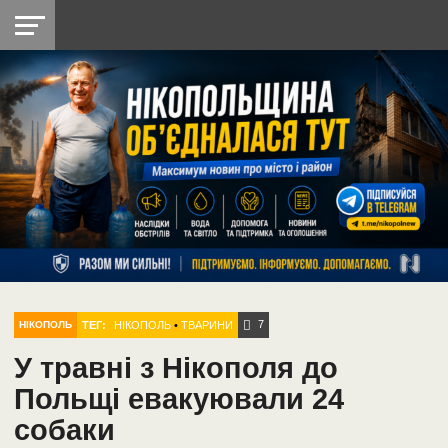
НІКОПОЛЬ
РАДІО
РАЙОН
СІЧЕСЛАВСЬКА
УКРАЇНА
РЕТРО
ЛАЙТ
УКРАЇНА
ДОПОМОГА
НІКОПОЛЬ
7
ТЕГ:
НІКОПОЛЬ
•
ТВАРИНИ
НІКОПОЛЬ
У травні з Нікополя до
Польщі евакуювали 24
собаки