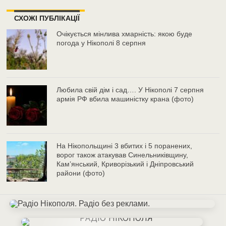
СХОЖІ ПУБЛІКАЦІЇ
Очікується мінлива хмарність: якою буде
погода у Нікополі 8 серпня
Любила свій дім і сад…. У Нікополі 7 серпня
армія РФ вбила машиністку крана (фото)
На Нікопольщині 3 вбитих і 5 поранених,
ворог також атакував Синельниківщину,
Кам’янський, Криворізький і Дніпровський
райони (фото)