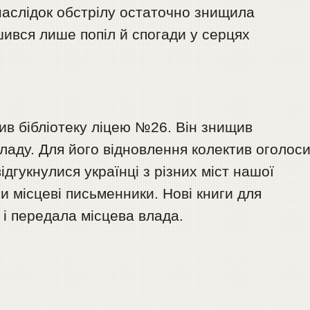
внаслідок обстрілу остаточно знищила
шився лише попіл й спогади у серцях
ив бібліотеку ліцею №26. Він знищив
ладу. Для його відновлення колектив оголос
ідгукнулися українці з різних міст нашої
и місцеві письменники. Нові книги для
 і передала місцева влада.