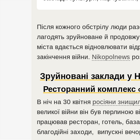
Після кожного обстрілу люди ра
лагодять зруйноване й продовжу
міста вдається відновлювати відр
закінчення війни.
Nikopolnews
роз
Зруйновані заклади у Н
Ресторанний комплекс 
В ніч на 30 квітня
росіяни знищи
великої війни він був перлиною 
працював ресторан, готель, база
благодійні заходи, випускні веч