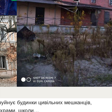
 руйнує будинки цивільних мешканців,
, храми, школи…