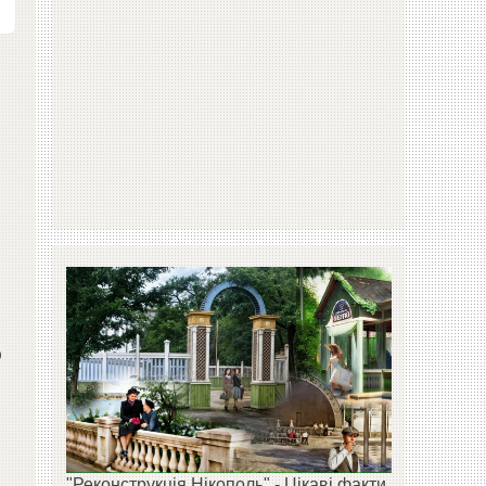
о
"Реконструкція Нікополь" - Цікаві факти