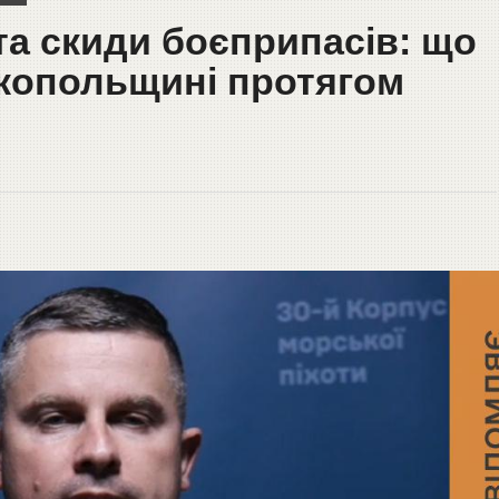
та скиди боєприпасів: що
ікопольщині протягом