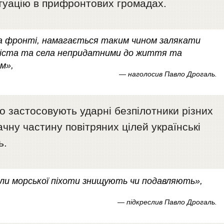
итуацію в прифронтових громадах.
на фронті, намагається таким чином залякати
 міста та села непридатними до життя та
м»,
— наголосив Павло Дрогаль.
но застосовують ударні безпілотники різних
ачну частину повітряних цілей українські
ь.
діли морської піхоти знищують чи подавляють»,
— підкреслив Павло Дрогаль.