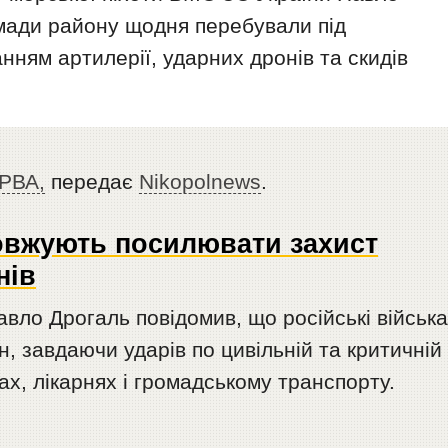
омади району щодня перебували під
нням артилерії, ударних дронів та скидів
 РВА,
передає
Nikopolnews
.
овжують посилювати захист
нів
вло Дрогаль повідомив, що російські військ
, завдаючи ударів по цивільній та критичній
ах, лікарнях і громадському транспорту.