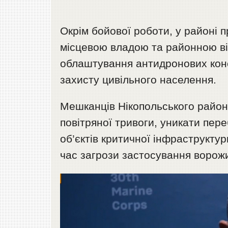
Окрім бойової роботи, у районі 
місцевою владою та районною ві
облаштування антидронових конс
захисту цивільного населення.
Мешканців Нікопольського району
повітряної тривоги, уникати пере
об’єктів критичної інфраструкту
час загрози застосування ворожи
Відеопрогравач