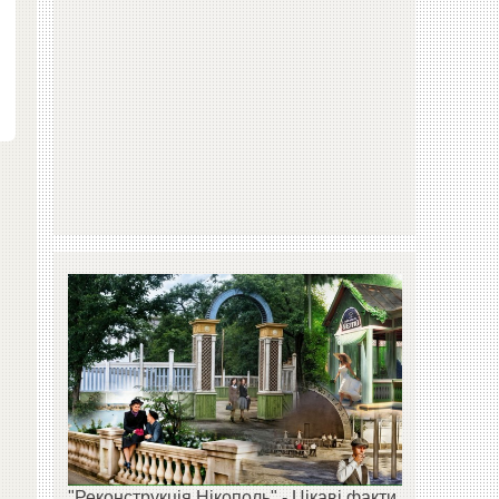
а
"Реконструкція Нікополь" - Цікаві факти