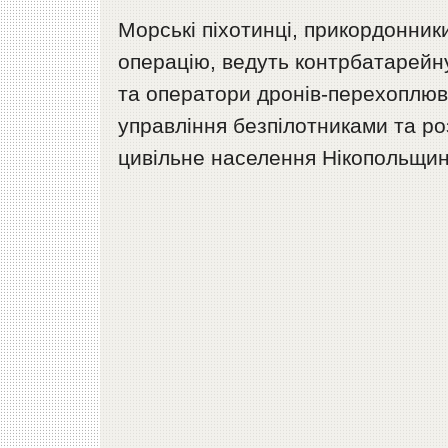
Морські піхотинці, прикордонник
операцію, ведуть контрбатарейну
та оператори дронів-перехоплюва
управління безпілотниками та ро
цивільне населення Нікопольщин