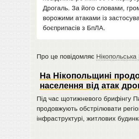
Дрогаль. За його словами, гр
ворожими атаками із застосува
боєприпасів з БпЛА.
Про це повідомляє
Нікопольська
На Нікопольщині прод
населення від атак дро
Під час щотижневого брифінгу Па
продовжують обстрілювати регіон
інфраструктурі, житлових будинк