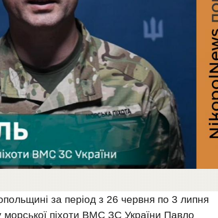
опольщині за період з 26 червня по 3 липня
у морської піхоти ВМС ЗС України Павло