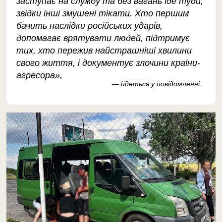
заступає на службу та без вагань їде туди,
звідки інші змушені тікати. Хто першим
бачить наслідки російських ударів,
допомагає врятувати людей, підтримує
тих, хто пережив найстрашніші хвилини
свого життя, і документує злочини країни-
агресора»,
— йдеться у повідомленні.