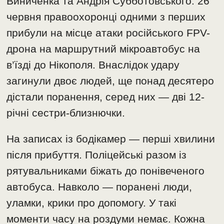
Виниченка та Андрія Субботовського. 26
червня правоохоронці одними з перших
прибули на місце атаки російського FPV-
дрона на маршрутний мікроавтобус на
в’їзді до Нікополя. Внаслідок удару
загинули двоє людей, ще понад десятеро
дістали поранення, серед них — дві 12-
річні сестри-близнючки.
На записах із бодікамер — перші хвилини
після прибуття. Поліцейські разом із
рятувальниками біжать до понівеченого
автобуса. Навколо — поранені люди,
уламки, крики про допомогу. У такі
моменти часу на роздуми немає. Кожна