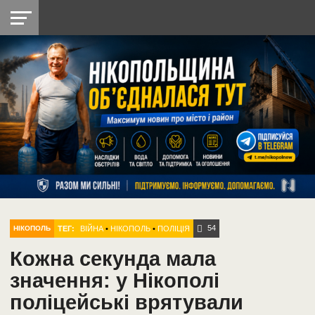
НІКОПОЛЬ
РАДІО
РАЙОН
СІЧЕСЛАВСЬКА
УКРАЇНА
РЕТРО
ЛАЙТ
УКРАЇНА
ДОПОМОГА
НІКОПОЛЬ
54
ТЕГ:
ВІЙНА
•
НІКОПОЛЬ
•
ПОЛІЦІЯ
НІКОПОЛЬ
Кожна секунда мала
значення: у Нікополі
поліцейські врятували