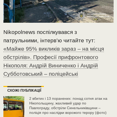
Nikopolnews поспілкувався з
патрульними, інтерв’ю читайте тут:
«Майже 95% викликів зараз – на місця
обстрілів». Професії прифронтового
Нікополя: Андрій Виниченко і Андрій
Субботовський – поліцейські
СХОЖІ ПУБЛІКАЦІЇ
2 вбитих і 13 поранених: понад сотня атак на
Нікопольщину, жахливий удар по
Павлограду, обстріли Синельниківщини –
поліція про наслідки ворожого терору (фото)