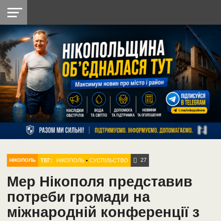
НІКОПОЛЬ
РАДІО
РАЙОН
СІЧЕСЛАВСЬКА
УКРАЇНА
РЕТРО
ЛАЙТ
УКРАЇНА
ДОПОМОГА
НІКОПОЛЬ
27
ТЕГ:
НІКОПОЛЬ
•
СУСПІЛЬСТВО
НІКОПОЛЬ
Мер Нікополя представив
потреби громади на
міжнародній конференції з