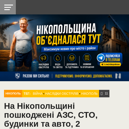
НІКОПОЛЬ
РАДІО
РАЙОН
СІЧЕСЛАВСЬКА
УКРАЇНА
РЕТРО
ЛАЙТ
УКРАЇНА
ДОПОМОГА
НІКОПОЛЬ
11
ТЕГ:
ВІЙНА
•
НАСЛІДКИ ОБСТРІЛІВ
•
НІКОПОЛЬ
НІКОПОЛЬ
На Нікопольщині
пошкоджені АЗС, СТО,
будинки та авто, 2