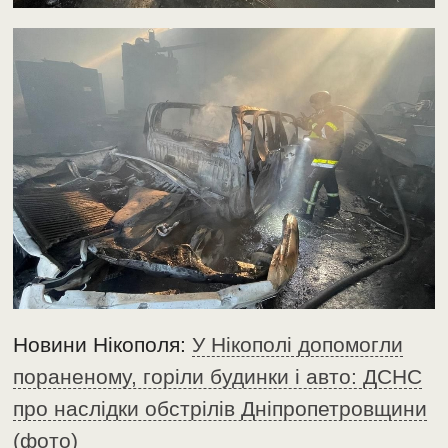
Новини Нікополя:
У Нікополі допомогли
пораненому, горіли будинки і авто: ДСНС
про наслідки обстрілів Дніпропетровщини
(фото)