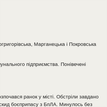
григорівська, Марганецька і Покровська
унального підприємства. Понівечені
озпочався ранок у місті. Обстріли завдано
 скид боєприпасу з БпЛА. Минулось без