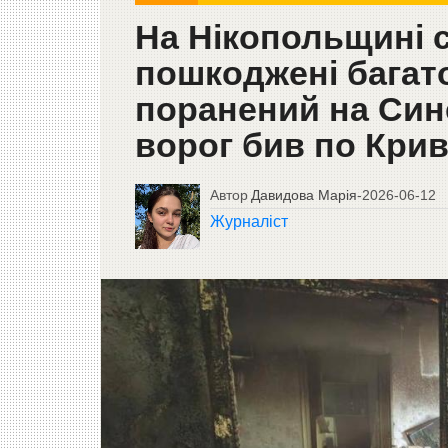
На Нікопольщині 
пошкоджені багато
поранений на Син
ворог бив по Кри
Автор
Давидова Марія
-
2026-06-12
Журналіст