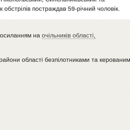
 обстрілів постраждав 59-річний чоловік.
посиланням на
очільників області,
 райони області безпілотниками та керовани