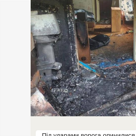
Під ударами ворога опинилися 