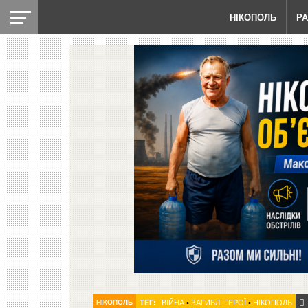
НІКОПОЛЬ
Р
НІКОПОЛЬ
ТЕГ:
ВІЙНА
•
ЗАГИБЛІ ГЕРОЇ
•
НІКОПОЛЬ