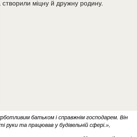
 створили міцну й дружну родину.
урботливим батьком і справжнім господарем. Він
і руки та працював у будівельній сфері.»,