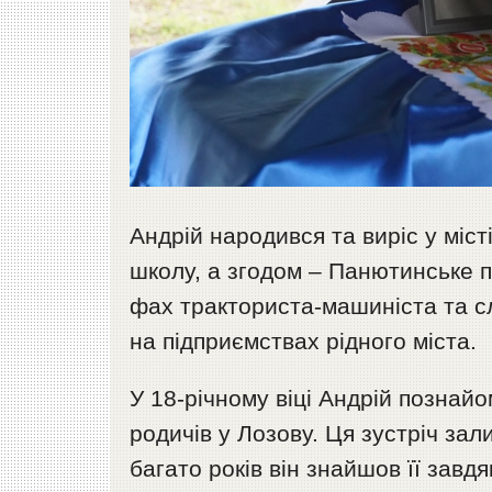
Андрій народився та виріс у міст
школу, а згодом – Панютинське 
фах тракториста-машиніста та с
на підприємствах рідного міста.
У 18-річному віці Андрій познайо
родичів у Лозову. Ця зустріч зал
багато років він знайшов її завд