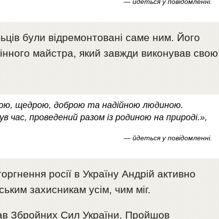
— йдеться у повідомленні.
льців були відремонтовані саме ним. Його
лінного майстра, який завжди виконував свою
тою, щедрою, доброю та надійною людиною.
в час, проведений разом із родиною на природі.»,
— йдеться у повідомленні.
ргнення росії в Україну Андрій активно
ьким захисникам усім, чим міг.
лав Збройних Сил України. Пройшов