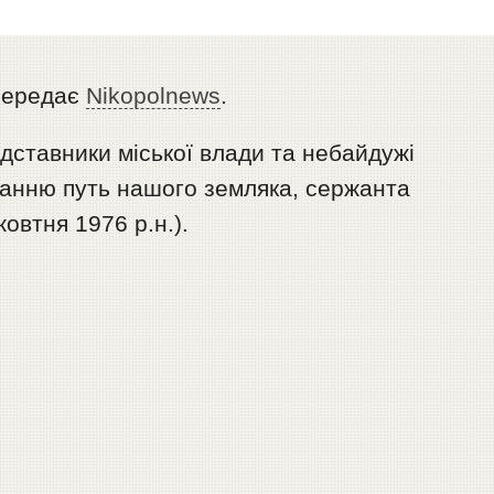
ередає
Nikopolnews
.
редставники міської влади та небайдужі
танню путь нашого земляка, сержанта
овтня 1976 р.н.).