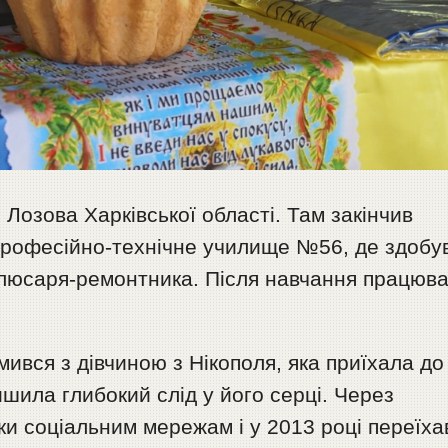
і Лозова Харківської області. Там закінчив
професійно-технічне училище №56, де здобу
люсаря-ремонтника. Після навчання працюв
мився з дівчиною з Нікополя, яка приїхала до
ишила глибокий слід у його серці. Через
яки соціальним мережам і у 2013 році переїха