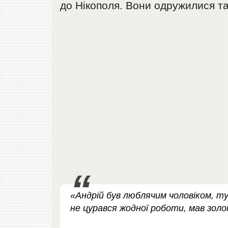
до Нікополя. Вони одружилися та
«Андрій був люблячим чоловіком, т
не цурався жодної роботи, мав золот