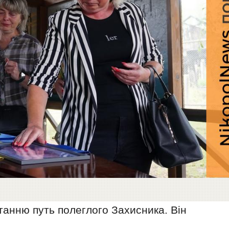
станню путь полеглого Захисника. Він