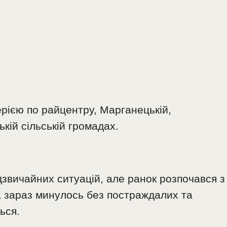
рією по райцентру, Марганецькій,
кій сільській громадах.
адзвичайних ситуацій, але ранок розпочався з
а зараз минулось без постраждалих та
ься.