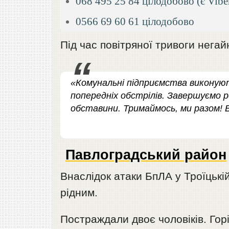
068 495 25 84 цілодобово (є Vibe
0566 69 60 61 цілодобово
Під час повітряної тривоги негай
«Комунальні підприємства виконую
попередніх обстрілів. Завершуємо р
обставини. Тримаймось, ми разом! В
Павлоградський район
Внаслідок атаки БпЛА у Троїцькій
рідним.
Постраждали двоє чоловіків. Гор