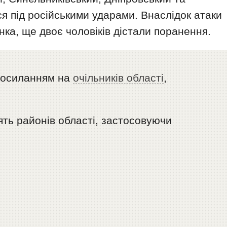
 під російськими ударами. Внаслідок атаки
ка, ще двоє чоловіків дістали поранення.
посиланням на
очільників області
,
ять районів області, застосовуючи