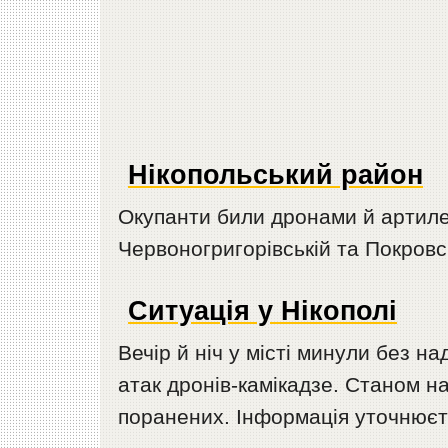
Нікопольський район
Окупанти били дронами й артиле
Червоногригорівській та Покровсь
Ситуація у Нікополі
Вечір й ніч у місті минули без н
атак дронів-камікадзе. Станом н
поранених. Інформація уточнюєт