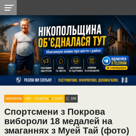
НІКОПОЛЬ
РАДІО
РАЙОН
СІЧЕСЛАВСЬКА
УКРАЇНА
РЕТРО
ЛАЙТ
УКРАЇНА
ДОПОМОГА
НІКОПОЛЬ
166
ТЕГ:
ПОКРОВ
•
СПОРТ
НІКОПОЛЬ
Спортсмени з Покрова
вибороли 18 медалей на
змаганнях з Муей Тай (фото)