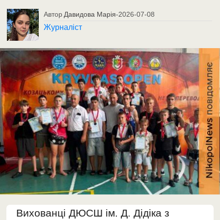
Автор
Давидова Марія
-
2026-07-08
Журналіст
Вихованці ДЮСШ ім. Д. Дідіка з