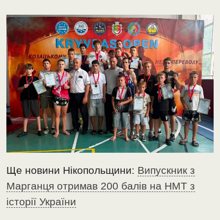
Ще новини Нікопольщини:
Випускник з
Марганця отримав 200 балів на НМТ з
історії України