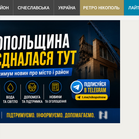
АЙОН
СІЧЕСЛАВСЬКА
УКРАЇНА
РЕТРО НІКОПОЛЬ
ЛАЙ