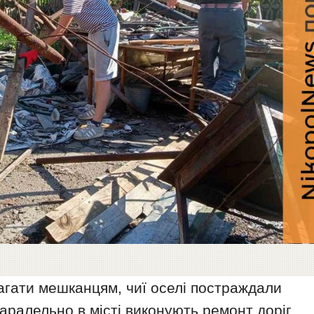
агати мешканцям, чиї оселі постраждали
аралельно в місті виконують ремонт доріг,