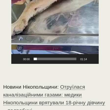
00:00
01:14
Новини Нікопольщини:
Отруїлася
каналізаційними газами: медики
Нікопольщини врятували 18-річну дівчину