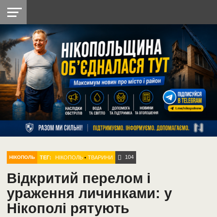
НІКОПОЛЬ
РАДІО
РАЙОН
СІЧЕСЛАВСЬКА
УКРАЇНА
РЕТРО
ЛАЙТ
УКРАЇНА
ДОПОМОГА
НІКОПОЛЬ
104
ТЕГ:
НІКОПОЛЬ
•
ТВАРИНИ
НІКОПОЛЬ
Відкритий перелом і
ураження личинками: у
Нікополі рятують