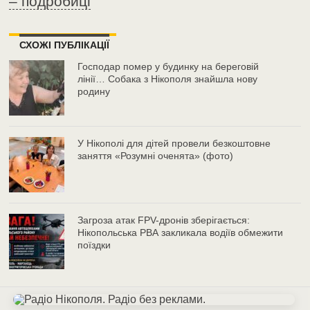
– подробиці
СХОЖІ ПУБЛІКАЦІЇ
Господар помер у будинку на береговій
лінії… Собака з Нікополя знайшла нову
родину
У Нікополі для дітей провели безкоштовне
заняття «Розумні оченята» (фото)
Загроза атак FPV-дронів зберігається:
Нікопольська РВА закликала водіїв обмежити
поїздки