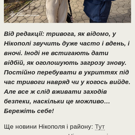
Від редакції: тривога, як відомо, у
Нікополі звучить дуже часто і вдень, і
вночі. Іноді не встигають дати
відбій, як оголошують загрозу знову.
Постійно перебувати в укриттях під
час тривоги навряд чи у когось вийде.
Але все ж слід вживати заходів
безпеки, наскільки це можливо…
Бережіть себе!
Ще новини Нікополя і району:
Тут