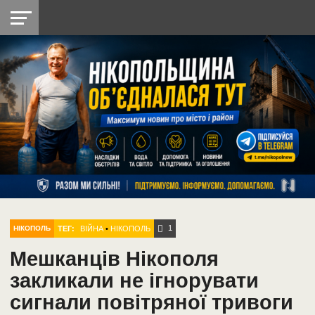
НІКОПОЛЬ
РАДІО
РАЙОН
СІЧЕСЛАВСЬКА
УКРАЇНА
РЕТРО
ЛАЙТ
УКРАЇНА
ДОПОМОГА
НІКОПОЛЬ
1
ТЕГ:
ВІЙНА
•
НІКОПОЛЬ
НІКОПОЛЬ
Мешканців Нікополя
закликали не ігнорувати
сигнали повітряної тривоги