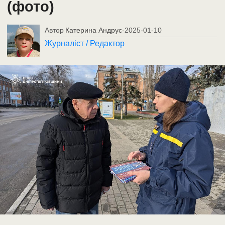
(фото)
Автор
Катерина Андрус
-
2025-01-10
Журналіст / Редактор