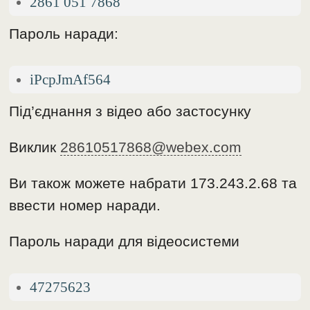
2861 051 7868
Пароль наради:
iPcpJmAf564
Під’єднання з відео або застосунку
Виклик
28610517868@webex.com
Ви також можете набрати 173.243.2.68 та
ввести номер наради.
Пароль наради для відеосистеми
47275623