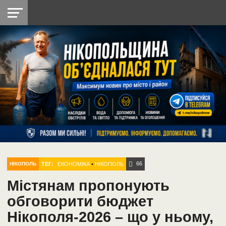
НІКОПОЛЬ
РАДІО
РАЙОН
СІЧЕСЛАВСЬКА
УКРАЇНА
РЕТРО
ЛАЙТ
УКРАЇНА
ДОПОМОГА
НІКОПОЛЬ
66
ТЕГ:
ЕКОНОМІКА
•
НІКОПОЛЬ
НІКОПОЛЬ
Містянам пропонують
обговорити бюджет
Нікополя-2026 – що у ньому,