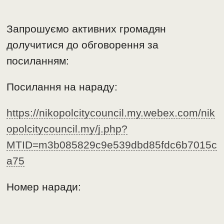
Запрошуємо активних громадян
долучитися до обговорення за
посиланням:
Посилання на нараду:
https://nikopolcitycouncil.my.webex.com/nik
opolcitycouncil.my/j.php?
MTID=m3b085829c9e539dbd85fdc6b7015c
a75
Номер наради: