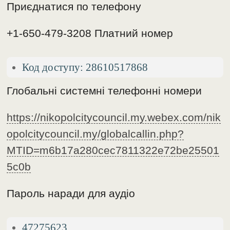
Приєднатися по телефону
+1-650-479-3208 Платний номер
Код доступу: 28610517868
Глобальні системні телефонні номери
https://nikopolcitycouncil.my.webex.com/nik
opolcitycouncil.my/globalcallin.php?
MTID=m6b17a280cec7811322e72be25501
5c0b
Пароль наради для аудіо
47275623