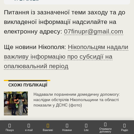
Питання із зазначеної теми заходу та до
викладеної інформації надсилайте на
електронну адресу:
07finupr@gmail.com
Ще новини Нікополя:
Нікопольцям надали
важливу інформацію про субсидії на
опалювальний період
СХОЖІ ПУБЛІКАЦІЇ
Надавали пораненим домедичну допомогу:
наслідки обстрілів Нікопольщини та області
показали у ДСНС (фото)
До 37 градусів тепла: якою буде погода у
Отримати
Пошук
e-mail
Важливі
Новини
Lite
Радіо
допомогу
Нікополі 7 серпня