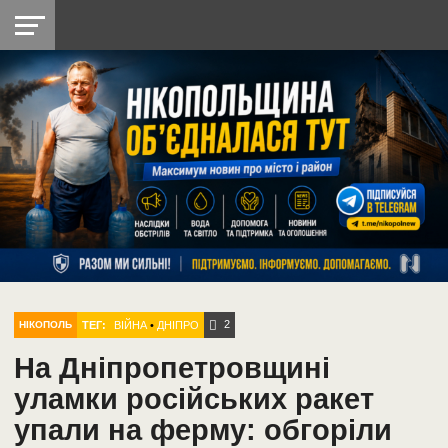
НІКОПОЛЬ
РАДІО
РАЙОН
СІЧЕСЛАВСЬКА
УКРАЇНА
РЕТРО
ЛАЙТ
УКРАЇНА
ДОПОМОГА
НІКОПОЛЬ
2
ТЕГ:
ВІЙНА
•
ДНІПРО
НІКОПОЛЬ
На Дніпропетровщині
уламки російських ракет
упали на ферму: обгоріли