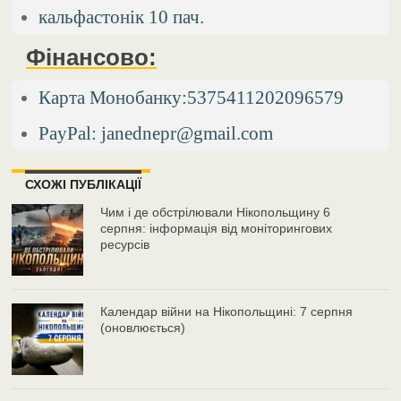
кальфастонік 10 пач.
Фінансово:
Карта Монобанку:5375411202096579
PayPal: janednepr@gmail.com
СХОЖІ ПУБЛІКАЦІЇ
Чим і де обстрілювали Нікопольщину 6
серпня: інформація від моніторингових
ресурсів
Календар війни на Нікопольщині: 7 серпня
(оновлюється)