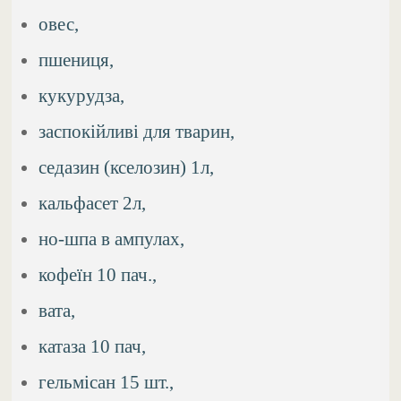
овес,
пшениця,
кукурудза,
заспокійливі для тварин,
седазин (кселозин) 1л,
кальфасет 2л,
но-шпа в ампулах,
кофеїн 10 пач.,
вата,
катаза 10 пач,
гельмісан 15 шт.,