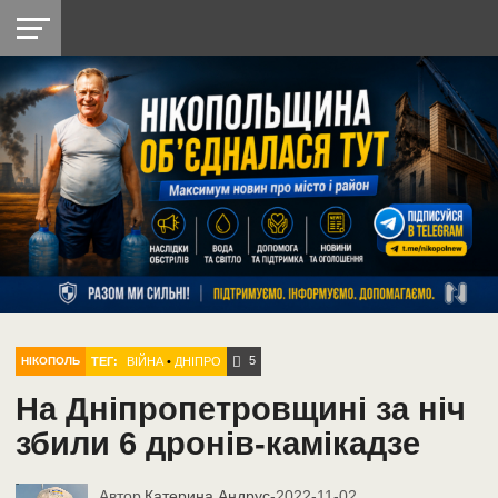
НІКОПОЛЬ
РАДІО
РАЙОН
СІЧЕСЛАВСЬКА
УКРАЇНА
РЕТРО
ЛАЙТ
УКРАЇНА
ДОПОМОГА
НІКОПОЛЬ
5
ТЕГ:
ВІЙНА
•
ДНІПРО
НІКОПОЛЬ
На Дніпропетровщині за ніч
збили 6 дронів-камікадзе
Автор
Катерина Андрус
-
2022-11-02