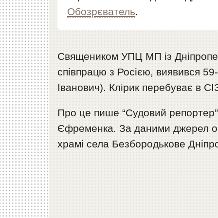
Обозрєватель
.
Священиком УПЦ МП із Дніпропет
співпрацю з Росією, виявився 59
Іванович). Клірик перебуває в СІ
Про це пише “Судовий репортер”
Єфременка. За даними джерел ос
храмі села Безбородькове Дніпро