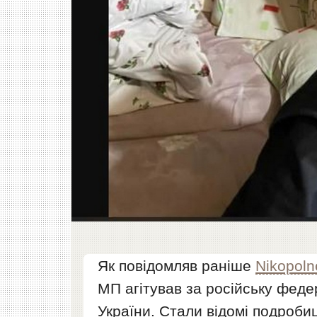
Як повідомляв раніше
Nikopol
МП агітував за російську феде
України. Стали відомі подробиц