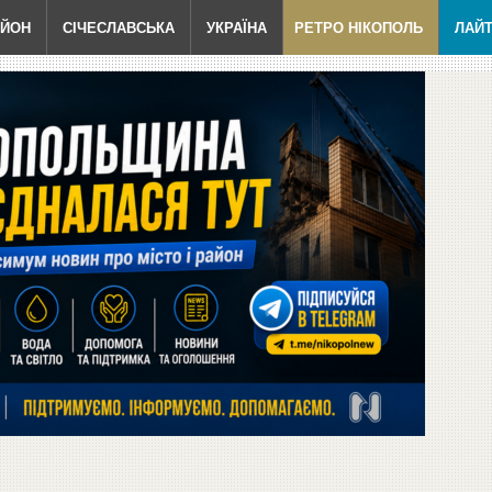
АЙОН
СІЧЕСЛАВСЬКА
УКРАЇНА
РЕТРО НІКОПОЛЬ
ЛАЙ