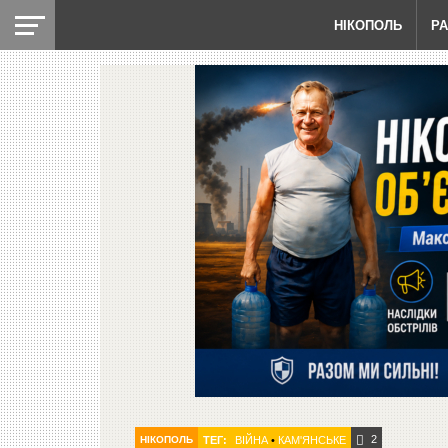
НІКОПОЛЬ
Р
2
НІКОПОЛЬ
ТЕГ:
ВІЙНА
•
КАМ'ЯНСЬКЕ