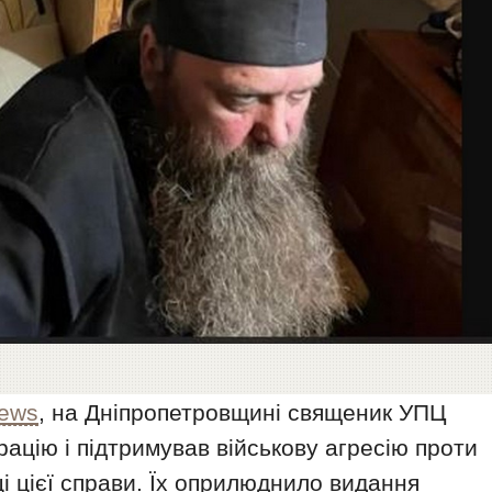
news
, на Дніпропетровщині священик УПЦ
рацію і підтримував військову агресію проти
і цієї справи. Їх оприлюднило видання