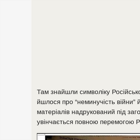
Там знайшли символіку Російської
йшлося про “неминучість війни” 
матеріалів надрукований під заг
увінчається повною перемогою Ро