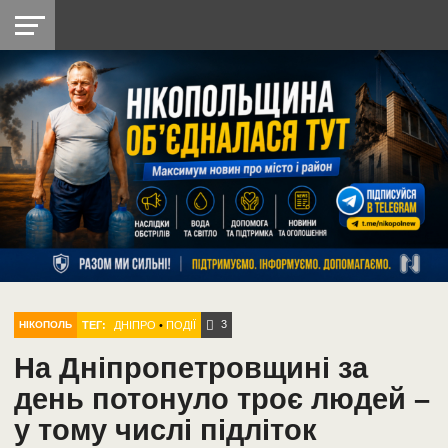
НІКОПОЛЬ
РАДІО
РАЙОН
СІЧЕСЛАВСЬКА
УКРАЇНА
РЕТРО
ЛАЙТ
УКРАЇНА
ДОПОМОГА
НІКОПОЛЬ
3
ТЕГ:
ДНІПРО
•
ПОДІЇ
НІКОПОЛЬ
На Дніпропетровщині за
день потонуло троє людей –
у тому числі підліток