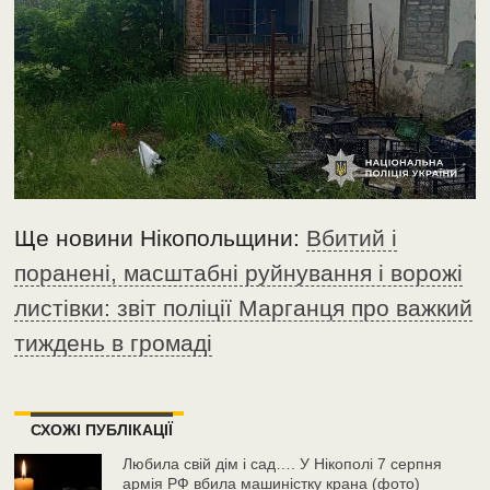
Ще новини Нікопольщини:
Вбитий і
поранені, масштабні руйнування і ворожі
листівки: звіт поліції Марганця про важкий
тиждень в громаді
СХОЖІ ПУБЛІКАЦІЇ
Любила свій дім і сад…. У Нікополі 7 серпня
армія РФ вбила машиністку крана (фото)