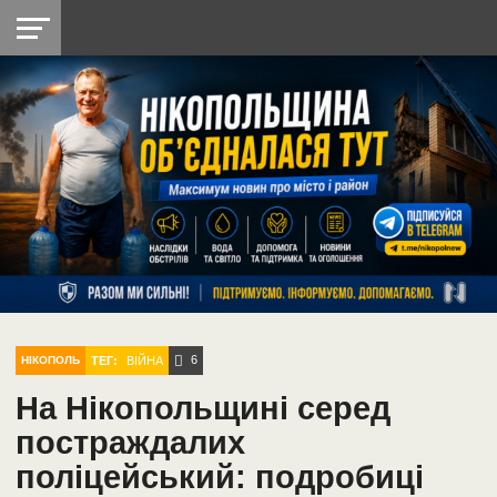
НІКОПОЛЬ
РАДІО
РАЙОН
СІЧЕСЛАВСЬКА
УКРАЇНА
РЕТРО
ЛАЙТ
УКРАЇНА
ДОПОМОГА
НІКОПОЛЬ
6
ТЕГ:
ВІЙНА
НІКОПОЛЬ
На Нікопольщині серед
постраждалих
поліцейський: подробиці