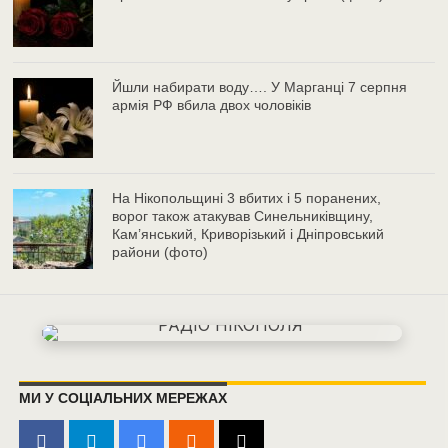
Йшли набирати воду…. У Марганці 7 серпня
армія РФ вбила двох чоловіків
На Нікопольщині 3 вбитих і 5 поранених,
ворог також атакував Синельниківщину,
Кам’янський, Криворізький і Дніпровський
райони (фото)
МИ У СОЦІАЛЬНИХ МЕРЕЖАХ