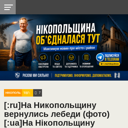
НІКОПОЛЬ
РАДІО
РАЙОН
СІЧЕСЛАВСЬКА
УКРАЇНА
РЕТРО
ЛАЙТ
УКРАЇНА
ДОПОМОГА
НІКОПОЛЬ
7
ТЕГ:
НІКОПОЛЬ
[:ru]На Никопольщину
вернулись лебеди (фото)
[:ua]На Нікопольщину