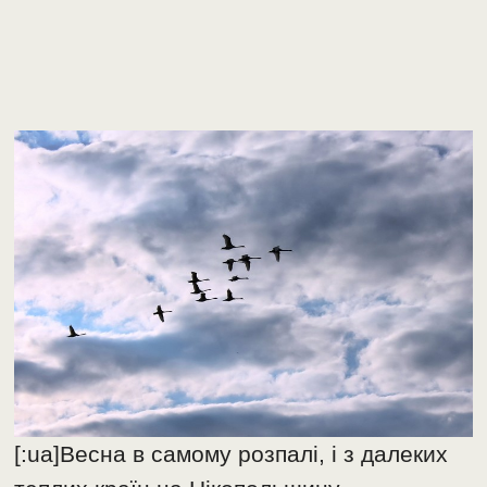
[:ua]Весна в самому розпалі, і з далеких