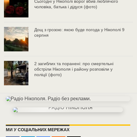
Сьогодні у Нікополі ворог вбив люблячого
чоловіка, батька і дідуся (фото)
Дощ з грозою: якою буде погода у Нікополі 9
серпня
2 загиблих та поранені: про смертельні
обстріли Нікополя і району розповіли у
поліції (фото)
МИ У СОЦІАЛЬНИХ МЕРЕЖАХ