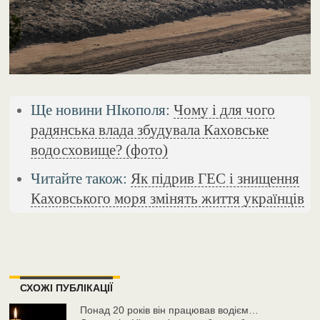
Ще новини НІкополя:
Чому і для чого
радянська влада збудувала Каховське
водосховище? (фото)
Читайте також:
Як підрив ГЕС і знищення
Каховського моря змінять життя українців
СХОЖІ ПУБЛІКАЦІЇ
Понад 20 років він працював водієм…