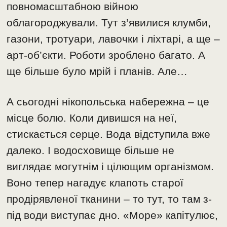
повномасштабною війною
облагороджували. Тут з’явилися клумби,
газони, тротуари, лавочки і ліхтарі, а ще –
арт-об’єкти. Роботи зроблено багато. А
ще більше було мрій і планів. Але…
А сьогодні нікопольська набережна – це
місце болю. Коли дивишся на неї,
стискається серце. Вода відступила вже
далеко. І водосховище більше не
виглядає могутнім і цілющим організмом.
Воно тепер нагадує клапоть старої
продірявленої тканини – то тут, то там з-
під води виступає дно. «Море» капітулює,