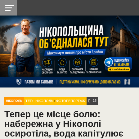
НІКОПОЛЬ
РАДІО
РАЙОН
СІЧЕСЛАВСЬКА
УКРАЇНА
РЕТРО
ЛАЙТ
УКРАЇНА
ДОПОМОГА
НІКОПОЛЬ
15
ТЕГ:
НІКОПОЛЬ
•
ФОТОРЕПОРТАЖ
НІКОПОЛЬ
Тепер це місце болю:
набережна у Нікополі
осиротіла, вода капітулює