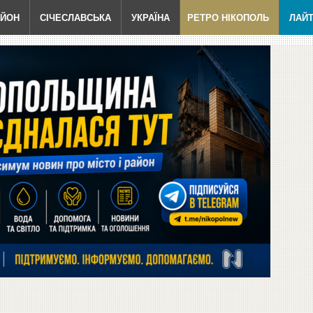
АЙОН
СІЧЕСЛАВСЬКА
УКРАЇНА
РЕТРО НІКОПОЛЬ
ЛАЙ