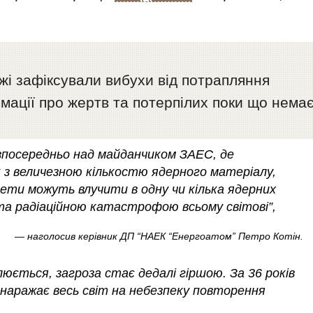
жжі зафіксували вибухи від потрапляння
рмації про жертв та потерпілих поки що немає
езпосередньо над майданчиком ЗАЕС, де
 з величезною кількостю ядерного матеріалу,
кети можуть влучити в одну чи кілька ядерних
та радіаційною катастрофою всьому світові”,
— наголосив керівник ДП “НАЕК “Енергоатом” Петро Котін.
люється, загроза стає дедалі гіршою. За 36 років
я наражає весь світ на небезпеку повторення