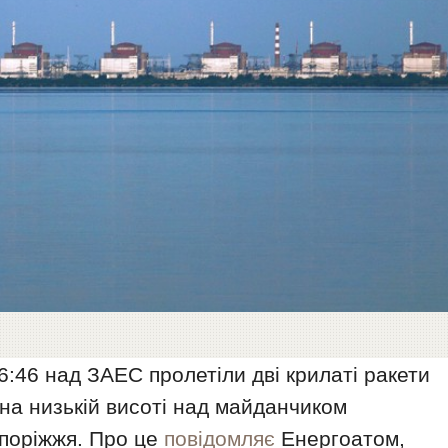
а 6:46 над ЗАЕС пролетіли дві крилаті ракети
и на низькій висоті над майданчиком
апоріжжя. Про це
повідомляє
Енергоатом,