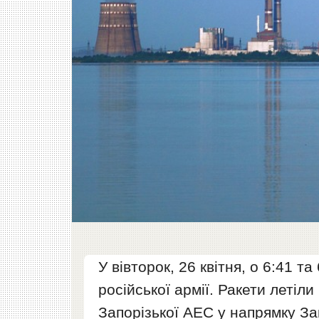
У вівторок, 26 квітня, о 6:41 т
російської армії. Ракети летіл
Запорізької АЕС у напрямку З