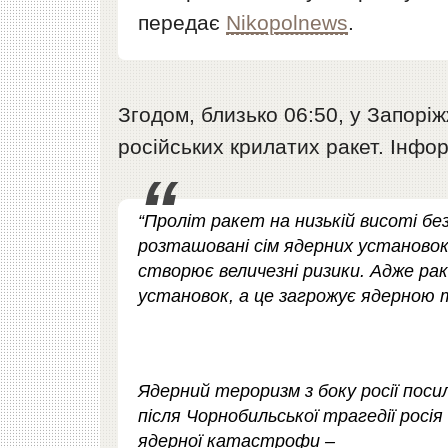
передає
Nikopolnews
.
Згодом, близько 06:50, у Запорі
російських крилатих ракет. Інфо
“Проліт ракет на низькій висоті б
розташовані сім ядерних установок
створює величезні ризики. Адже ра
установок, а це загрожує ядерною 
Ядерний тероризм з боку росії поси
після Чорнобильської трагедії росі
ядерної катастрофи –