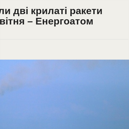
и дві крилаті ракети
квітня – Енергоатом