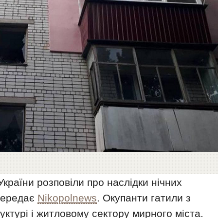
країни розповіли про наслідки нічних
 передає
Nikopolnews
. Окупанти гатили з
уктурі і житловому сектору мирного міста.