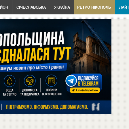
АЙОН
СІЧЕСЛАВСЬКА
УКРАЇНА
РЕТРО НІКОПОЛЬ
ЛАЙ