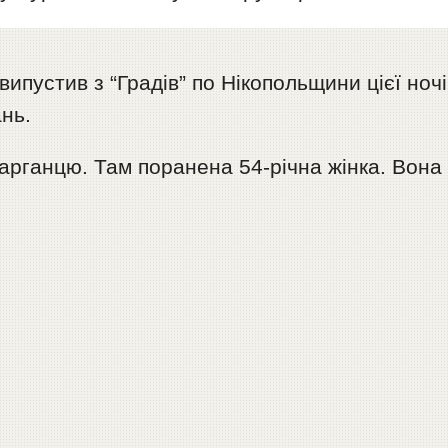
ипустив з “Градів” по Нікопольщини цієї ночі
ань.
рганцю. Там поранена 54-річна жінка. Вона