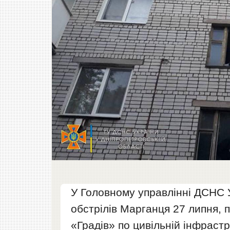
У Головному управлінні ДСНС У
обстрілів Марганця 27 липня,
«Градів» по цивільній інфрастр