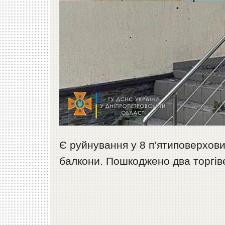
Є руйнування у 8 п’ятиповерхови
балкони. Пошкоджено два торгіве