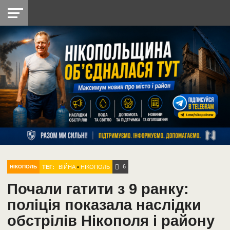
НІКОПОЛЬ
РАДІО
РАЙОН
СІЧЕСЛАВСЬКА
УКРАЇНА
РЕТРО
ЛАЙТ
УКРАЇНА
ДОПОМОГА
НІКОПОЛЬ
6
ТЕГ:
ВІЙНА
•
НІКОПОЛЬ
НІКОПОЛЬ
Почали гатити з 9 ранку:
поліція показала наслідки
обстрілів Нікополя і району