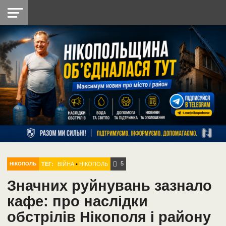
НІКОПОЛЬ
РАДІО
РАЙОН
СІЧЕСЛАВСЬКА
УКРАЇНА
РЕТРО
ЛАЙТ
УКРАЇНА
ДОПОМОГА
НІКОПОЛЬ
5
ТЕГ:
ВІЙНА
•
НІКОПОЛЬ
НІКОПОЛЬ
Значних руйнувань зазнало
кафе: про наслідки
обстрілів Нікополя і району