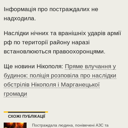
Інформація про постраждалих не
надходила.
Наслідки нічних та вранішніх ударів армії
рф по території району наразі
встановлюються правоохоронцями.
Ще новини Нікополя:
Пряме влучання у
будинок: поліція розповіла про наслідки
обстрілів Нікополя і Марганецької
громади
СХОЖІ ПУБЛІКАЦІЇ
Постраждала людина, понівечені АЗС та