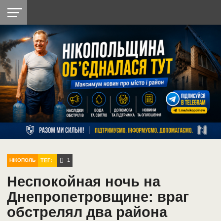
НІКОПОЛЬ
РАДІО
РАЙОН
СІЧЕСЛАВСЬКА
УКРАЇНА
РЕТРО
ЛАЙТ
УКРАЇНА
ДОПОМОГА
НІКОПОЛЬ
1
ТЕГ:
НІКОПОЛЬ
Неспокойная ночь на
Днепропетровщине: враг
обстрелял два района