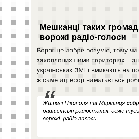
Мешканці таких громад,
ворожі радіо-голоси
Ворог це добре розуміє, тому чи
захоплених ними територіях – з
українських ЗМІ і вмикають на п
ж саме агресор намагається роби
Жителі Нікополя та Марганця добр
рашистські радіостанції, адже ту
ворожі радіо-голоси,