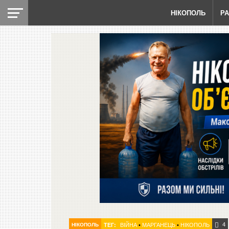
НІКОПОЛЬ
Р
4
НІКОПОЛЬ
ТЕГ:
ВІЙНА
•
МАРГАНЕЦЬ
•
НІКОПОЛЬ