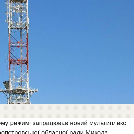
ому режимі запрацював новий мультиплекс
ропетровської обласної ради Микола