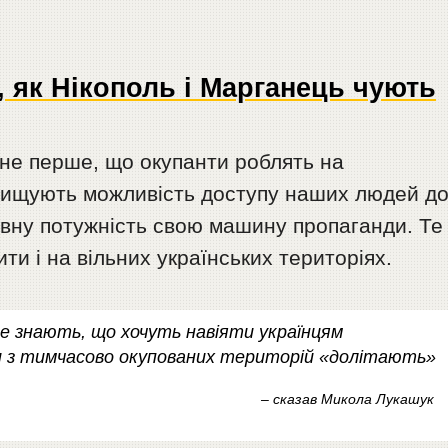
 як Нікополь і Марганець чують
 не перше, що окупанти роблять на
нищують можливість доступу наших людей д
овну потужність свою машину пропаганди. Те
ти і на вільних українських територіях.
е знають, що хочуть навіяти українцям
ди з тимчасово окупованих територій «долітають»
– сказав Микола Лукашук