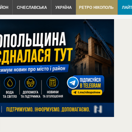
АЙОН
СІЧЕСЛАВСЬКА
УКРАЇНА
РЕТРО НІКОПОЛЬ
ЛАЙ