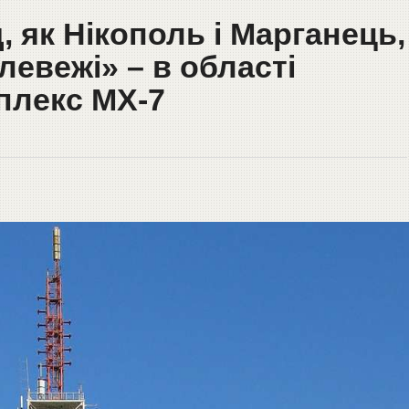
, як Нікополь і Марганець,
евежі» – в області
плекс МХ-7