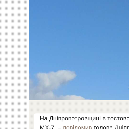
На Дніпропетровщині в тестов
МХ-7, –
повідомив
голова Дніп