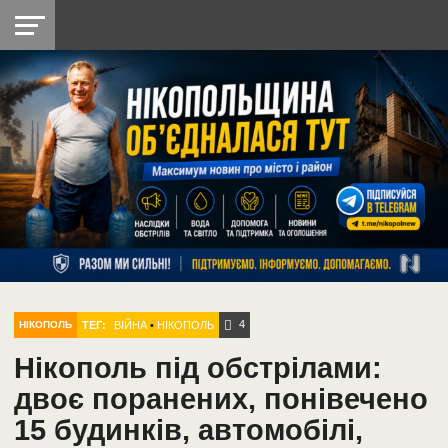
НІКОПОЛЬ
РАДІО
РАЙОН
СІЧЕСЛАВСЬКА
УКРАЇНА
РЕТРО
ЛАЙТ
УКРАЇНА
ДОПОМОГА
НІКОПОЛЬ
4
ТЕГ:
ВІЙНА
•
НІКОПОЛЬ
НІКОПОЛЬ
Нікополь під обстрілами:
двоє поранених, понівечено
15 будинків, автомобілі,