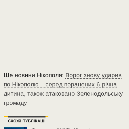
Ще новини Нікополя:
Ворог знову ударив
по Нікополю – серед поранених 6-річна
дитина, також атаковано Зеленодольську
громаду
СХОЖІ ПУБЛІКАЦІЇ