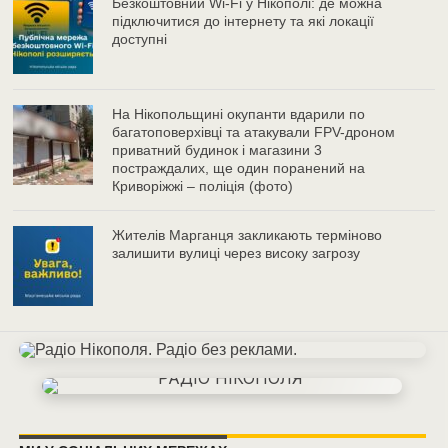
Безкоштовний Wi-Fi у Нікополі: де можна
підключитися до інтернету та які локації
доступні
На Нікопольщині окупанти вдарили по
багатоповерхівці та атакували FPV-дроном
приватний будинок і магазини 3
постраждалих, ще один поранений на
Криворіжжі – поліція (фото)
Жителів Марганця закликають терміново
залишити вулиці через високу загрозу