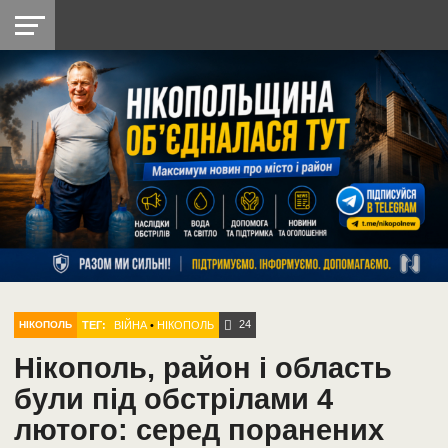
НІКОПОЛЬ
РАДІО
РАЙОН
СІЧЕСЛАВСЬКА
УКРАЇНА
РЕТРО
ЛАЙТ
УКРАЇНА
ДОПОМОГА
НІКОПОЛЬ
24
ТЕГ:
ВІЙНА
•
НІКОПОЛЬ
НІКОПОЛЬ
Нікополь, район і область
були під обстрілами 4
лютого: серед поранених