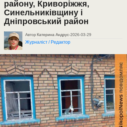
району, Криворіжжя,
Синельниківщину і
Дніпровський район
Автор
Катерина Андрус
-
2026-03-29
Журналіст / Редактор