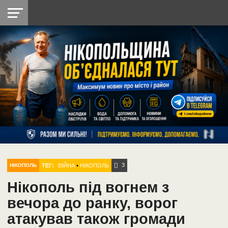
НІКОПОЛЬ
РАДІО
РАЙОН
СІЧЕСЛАВСЬКА
УКРАЇНА
РЕТРО
ЛАЙТ
УКРАЇНА
ДОПОМОГА
НІКОПОЛЬ
3
ТЕГ:
ВІЙНА
•
НІКОПОЛЬ
НІКОПОЛЬ
Нікополь під вогнем з
вечора до ранку, ворог
атакував також громади