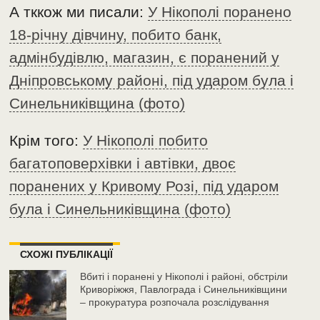
А тккож ми писали:
У Нікополі поранено
18-річну дівчину, побито банк,
адмінбудівлю, магазин, є поранений у
Дніпровському районі, під ударом була і
Синельниківщина (фото)
Крім того:
У Нікополі побито
багатоповерхівки і автівки, двоє
поранених у Кривому Розі, під ударом
була і Синельниківщина (фото)
СХОЖІ ПУБЛІКАЦІЇ
Вбиті і поранені у Нікополі і районі, обстріли
Криворіжжя, Павлограда і Синельниківщини
– прокуратура розпочала розслідування