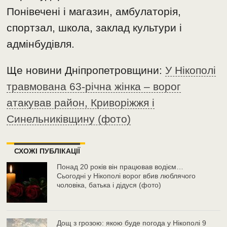
Понівечені і магазин, амбулаторія,
спортзал, школа, заклад культури і
адмінбудівля.
Ще новини Дніпропетровщини:
У Нікополі
травмована 63-річна жінка – ворог
атакував район, Криворіжжя і
Синельниківщину (фото)
СХОЖІ ПУБЛІКАЦІЇ
Понад 20 років він працював водієм…
Сьогодні у Нікополі ворог вбив люблячого
чоловіка, батька і дідуся (фото)
Дощ з грозою: якою буде погода у Нікополі 9