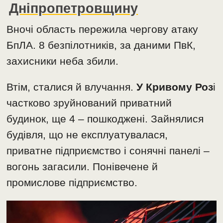
Дніпропетровщину
Вночі область пережила чергову атаку
БпЛА. 8 безпілотників, за даними ПвК,
захисники неба збили.
Втім, сталися й влучання.
У Кривому Роз
і
частково зруйнований приватний
будинок, ще 4 – пошкоджені. Зайнялися
будівля, що не експлуатувалася,
приватне підприємство і сонячні панелі –
вогонь загасили. Понівечене й
промислове підприємство.