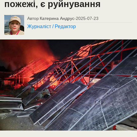
пожежі, є руйнування
Автор
Катерина Андрус
-
2025-07-23
Журналіст / Редактор