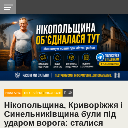
НІКОПОЛЬ
РАДІО
РАЙОН
СІЧЕСЛАВСЬКА
УКРАЇНА
РЕТРО
ЛАЙТ
УКРАЇНА
ДОПОМОГА
НІКОПОЛЬ
10
ТЕГ:
ВІЙНА
•
НІКОПОЛЬ
НІКОПОЛЬ
Нікопольщина, Криворіжжя і
Синельниківщина були під
ударом ворога: сталися