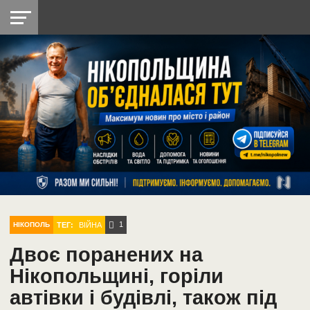
НІКОПОЛЬ
РАДІО
РАЙОН
СІЧЕСЛАВСЬКА
УКРАЇНА
РЕТРО
ЛАЙТ
УКРАЇНА
ДОПОМОГА
НІКОПОЛЬ
1
ТЕГ:
ВІЙНА
НІКОПОЛЬ
Двоє поранених на
Нікопольщині, горіли
автівки і будівлі, також під