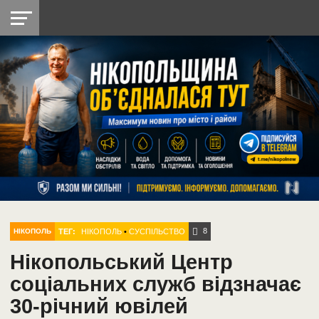
НІКОПОЛЬ
РАДІО
РАЙОН
СІЧЕСЛАВСЬКА
УКРАЇНА
РЕТРО
ЛАЙТ
УКРАЇНА
ДОПОМОГА
НІКОПОЛЬ
8
ТЕГ:
НІКОПОЛЬ
•
СУСПІЛЬСТВО
НІКОПОЛЬ
Нікопольський Центр
соціальних служб відзначає
30-річний ювілей