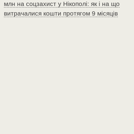
млн на соцзахист у Нікополі: як і на що
витрачалися кошти протягом 9 місяців