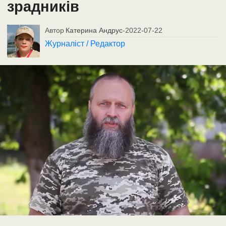
зрадників
Автор
Катерина Андрус
-
2022-07-22
Журналіст / Редактор