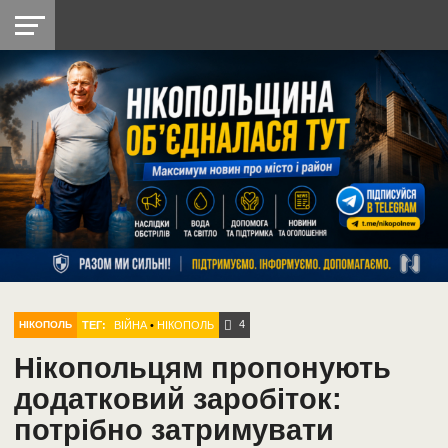
НІКОПОЛЬ
РАДІО
РАЙОН
СІЧЕСЛАВСЬКА
УКРАЇНА
РЕТРО
ЛАЙТ
УКРАЇНА
ДОПОМОГА
НІКОПОЛЬ
4
ТЕГ:
ВІЙНА
•
НІКОПОЛЬ
НІКОПОЛЬ
Нікопольцям пропонують
додатковий заробіток:
потрібно затримувати