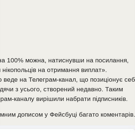
 на 100% можна, натиснувши на посилання,
я нікопольців на отримання виплат».
о веде на Телеграм-канал, що позиціонує се
удячи з усього, створений недавно. Таким
рам-каналу вирішили набрати підписників.
амним дописом у Фейсбуці багато коментарів