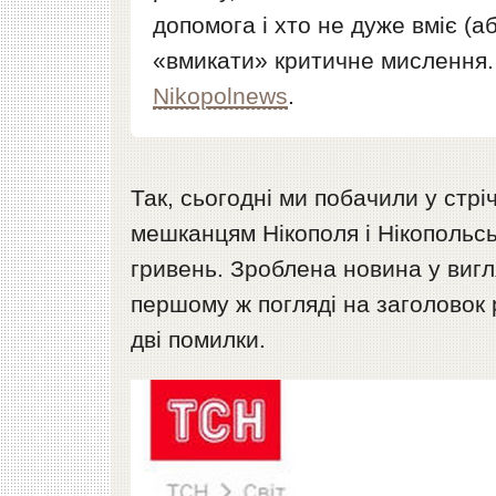
допомога і хто не дуже вміє (а
«вмикати» критичне мислення.
Nikopolnews
.
Так, сьогодні ми побачили у стрі
мешканцям Нікополя і Нікопольс
гривень. Зроблена новина у вигля
першому ж погляді на заголовок 
дві помилки.