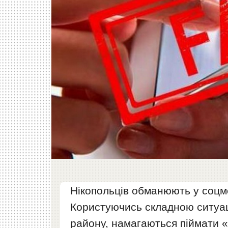
Нікопольців обманюють у соцм
Користуючись складною ситуаці
району, намагаються піймати «