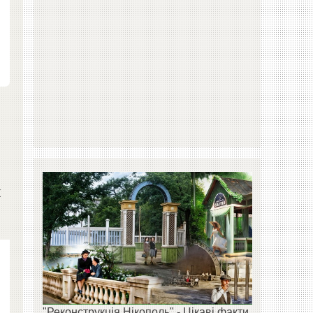
ж
"Реконструкція Нікополь" - Цікаві факти