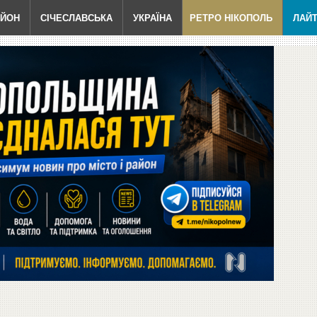
АЙОН
СІЧЕСЛАВСЬКА
УКРАЇНА
РЕТРО НІКОПОЛЬ
ЛАЙ