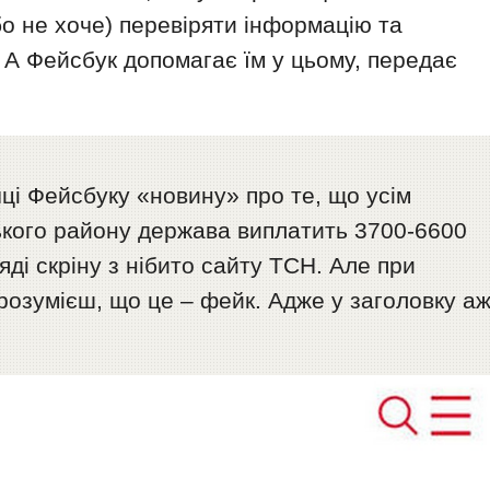
бо не хоче) перевіряти інформацію та
 А Фейсбук допомагає їм у цьому, передає
чці Фейсбуку «новину» про те, що усім
ького району держава виплатить 3700-6600
ді скріну з нібито сайту ТСН. Але при
розумієш, що це – фейк. Адже у заголовку а