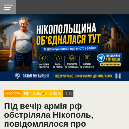
НІКОПОЛЬ
РАДІО
РАЙОН
СІЧЕСЛАВСЬКА
УКРАЇНА
РЕТРО
ЛАЙТ
УКРАЇНА
ДОПОМОГА
НІКОПОЛЬ
11
ТЕГ:
ВІЙНА
•
НІКОПОЛЬ
НІКОПОЛЬ
Під вечір армія рф
обстріляла Нікополь,
повідомлялося про