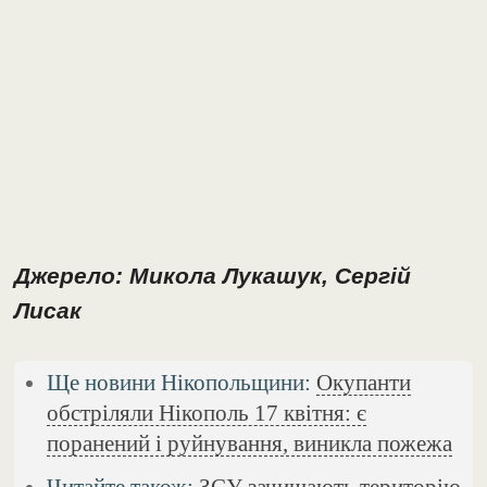
Джерело: Микола Лукашук, Сергій
Лисак
Ще новини Нікопольщини:
Окупанти
обстріляли Нікополь 17 квітня: є
поранений і руйнування, виникла пожежа
Читайте також:
ЗСУ зачищають територію