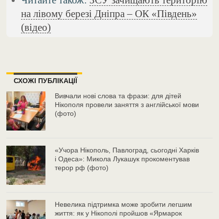
на лівому березі Дніпра – ОК «Південь»
(відео)
СХОЖІ ПУБЛІКАЦІЇ
Вивчали нові слова та фрази: для дітей
Нікополя провели заняття з англійської мови
(фото)
«Учора Нікополь, Павлоград, сьогодні Харків
і Одеса»: Микола Лукашук прокоментував
терор рф (фото)
Невелика підтримка може зробити легшим
життя: як у Нікополі пройшов «Ярмарок