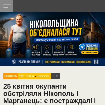
НІКОПОЛЬ
РАДІО
РАЙОН
СІЧЕСЛАВСЬКА
УКРАЇНА
РЕТРО
ЛАЙТ
УКРАЇНА
ДОПОМОГА
НІКОПОЛЬ
11
ТЕГ:
ВІЙНА
•
НІКОПОЛЬ
НІКОПОЛЬ
25 квітня окупанти
обстріляли Нікополь і
Марганець: є постраждалі і