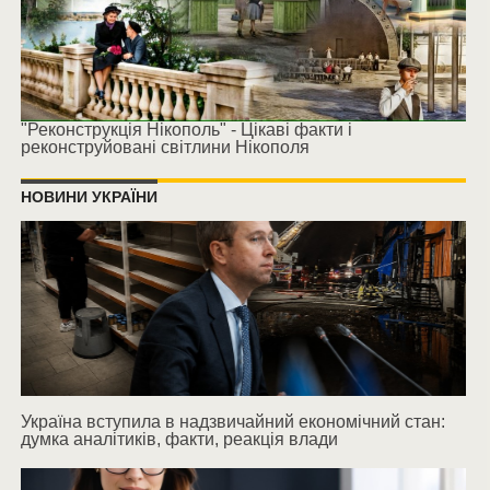
"Реконструкція Нікополь" - Цікаві факти і
реконструйовані світлини Нікополя
НОВИНИ УКРАЇНИ
Україна вступила в надзвичайний економічний стан:
думка аналітиків, факти, реакція влади