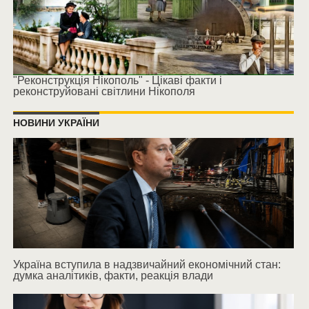
"Реконструкція Нікополь" - Цікаві факти і
реконструйовані світлини Нікополя
НОВИНИ УКРАЇНИ
Україна вступила в надзвичайний економічний стан:
думка аналітиків, факти, реакція влади