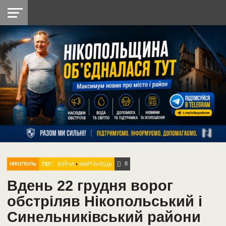
НІКОПОЛЬ
РАДІО
РАЙОН
СІЧЕСЛАВСЬКА
УКРАЇНА
РЕТРО
ЛАЙТ
УКРАЇНА
ДОПОМОГА
НІКОПОЛЬ
8
ТЕГ:
ВІЙНА
•
МАРГАНЕЦЬ
НІКОПОЛЬ
Вдень 22 грудня ворог
обстріляв Нікопольський і
Синельниківський райони