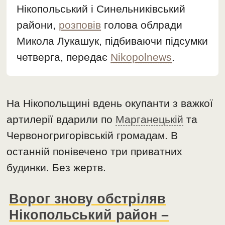
Нікопольський і Синельниківський
райони,
розповів
голова облради
Микола Лукашук, підбиваючи підсумки
четверга, передає
Nikopolnews
.
На Нікопольщині вдень окупанти з важкої
артилерії вдарили по
Марганецькій
та
Червоногригорівській громадам. В
останній понівечено три приватних
будинки. Без жертв.
Ворог знову обстріляв
Нікопольський район –