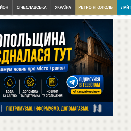
АЙОН
СІЧЕСЛАВСЬКА
УКРАЇНА
РЕТРО НІКОПОЛЬ
ЛАЙ