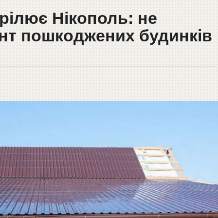
рілює Нікополь: не
нт пошкоджених будинків