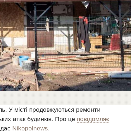
ль. У місті продовжуються ремонти
ких атак будинків. Про це
повідомляє
едає
Nikopolnews
.