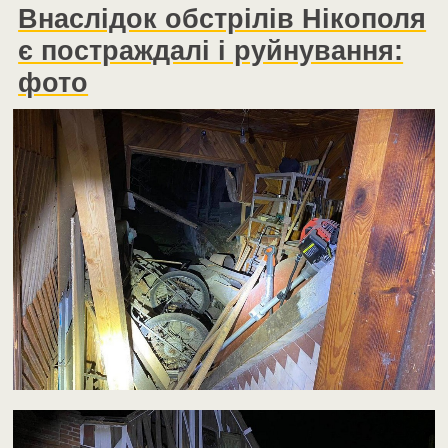
Внаслідок обстрілів Нікополя
є постраждалі і руйнування:
фото