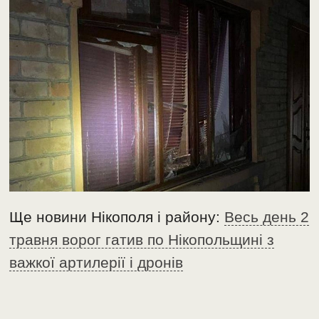
Ще новини Нікополя і району:
Весь день 2
травня ворог гатив по Нікопольщині з
важкої артилерії і дронів