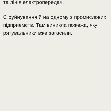
та лiнiя електропередач.
Є руйнування й на одному з промислових
пiдприємств. Там виникла пожежа, яку
рятувальники вже загасили.