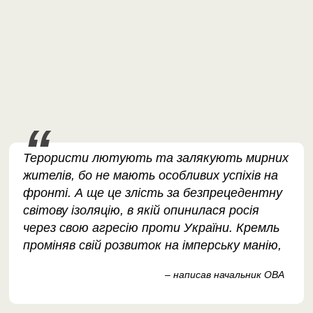
Терористи лютують та залякують мирних
жителів, бо не мають особливих успіхів на
фронті. А ще це злість за безпрецедентну
світову ізоляцію, в якій опинилася росія
через свою агресію проти України. Кремль
проміняв свій розвиток на імперську манію,
– написав начальник ОВА