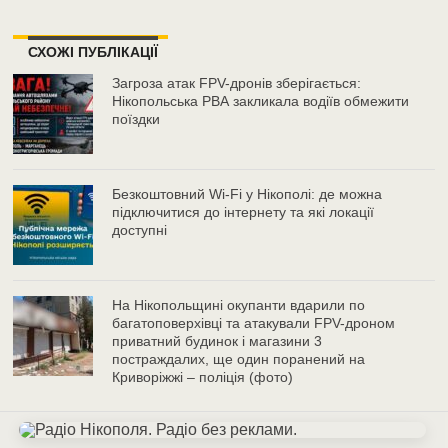
СХОЖІ ПУБЛІКАЦІЇ
Загроза атак FPV-дронів зберігається:
Нікопольська РВА закликала водіїв обмежити
поїздки
Безкоштовний Wi-Fi у Нікополі: де можна
підключитися до інтернету та які локації
доступні
На Нікопольщині окупанти вдарили по
багатоповерхівці та атакували FPV-дроном
приватний будинок і магазини 3
постраждалих, ще один поранений на
Криворіжжі – поліція (фото)