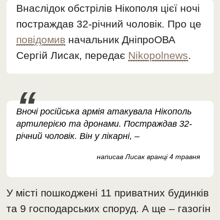
Внаслідок обстрілів Нікополя цієї ночі
постраждав 32-річний чоловік. Про це
повідомив
начальник ДніпроОВА
Сергій Лисак, передає
Nikopolnews
.
Вночi росiйська армiя атакувала Нiкополь
артилерією та дронами. Постраждав 32-
рiчний чоловiк. Вiн у лiкарнi, –
написав Лисак вранці 4 травня
У мiстi пошкодженi 11 приватних будинків
та 9 господарських споруд. А ще – газогiн