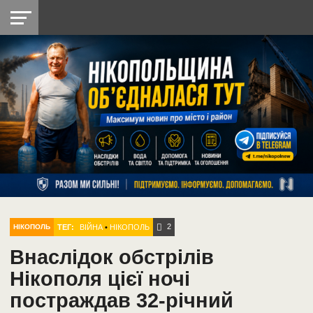
НІКОПОЛЬ
РАДІО
РАЙОН
СІЧЕСЛАВСЬКА
УКРАЇНА
РЕТРО
ЛАЙТ
УКРАЇНА
ДОПОМОГА
НІКОПОЛЬ
2
ТЕГ:
ВІЙНА
•
НІКОПОЛЬ
НІКОПОЛЬ
Внаслідок обстрілів
Нікополя цієї ночі
постраждав 32-річний