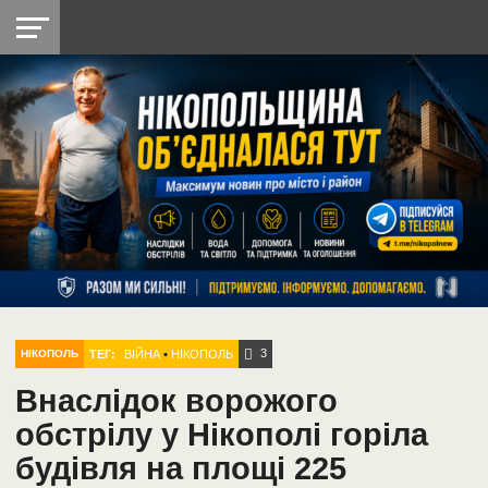
НІКОПОЛЬ
РАДІО
РАЙОН
СІЧЕСЛАВСЬКА
УКРАЇНА
РЕТРО
ЛАЙТ
УКРАЇНА
ДОПОМОГА
НІКОПОЛЬ
3
ТЕГ:
ВІЙНА
•
НІКОПОЛЬ
НІКОПОЛЬ
Внаслідок ворожого
обстрілу у Нікополі горіла
будівля на площі 225