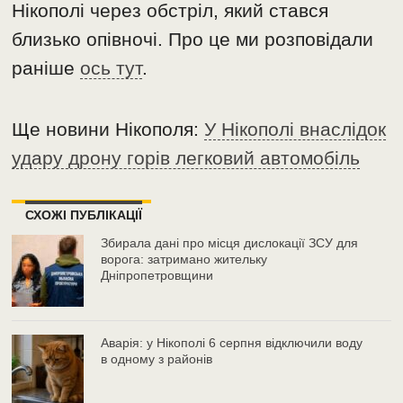
Нікополі через обстріл, який стався
близько опівночі. Про це ми розповідали
раніше
ось тут
.
Ще новини Нікополя:
У Нікополі внаслідок
удару дрону горів легковий автомобіль
СХОЖІ ПУБЛІКАЦІЇ
Збирала дані про місця дислокації ЗСУ для
ворога: затримано жительку
Дніпропетровщини
Аварія: у Нікополі 6 серпня відключили воду
в одному з районів